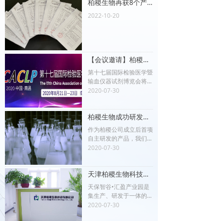
柏稷生物再获8个产品注册证！
2022-10-20
【会议邀请】柏稷公司诚邀您参加第十七届国际检验医学暨输血仪器试剂博览会
第十七届国际检验医学暨
输血仪器试剂博览会将于
2020年8月21日-23日在
2020-07-30
南昌绿地国际博览中心举
行，此次会议将以“智
柏稷生物成功研发丙肝NS3原料
能、融合、创新”为主题
作为柏稷公司成立后首项
自主研发的产品，我们对
丙肝病毒-NS3抗原原料
2020-07-30
的研发倾注了大量的心
血，也对该产品的发展寄
天津柏稷生物科技有限公司正式入驻天保智谷园区
予了厚望。未来，我们将
继续努力，需求更多的合
天保智谷•汇盈产业园是
作伙伴，研发出更多的高
集生产、研发于一体的工
质量产品，敬请期待！
业园区，项目位于空港经
2020-07-30
济区西五道与东六道、中